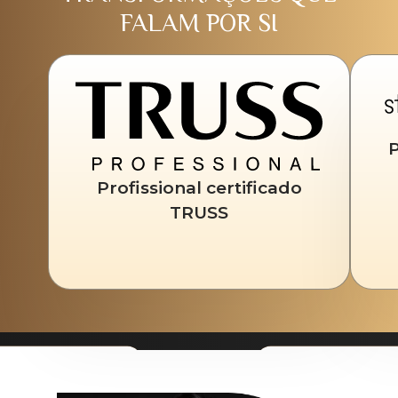
FALAM POR SI
P
Profissional certificado
TRUSS